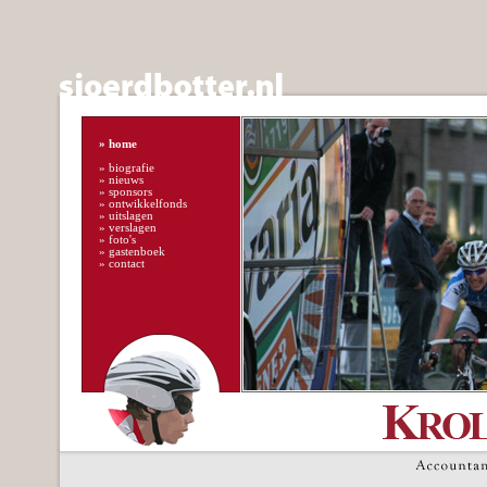
»
home
»
biografie
»
nieuws
»
sponsors
»
ontwikkelfonds
»
uitslagen
»
verslagen
»
foto's
»
gastenboek
»
contact