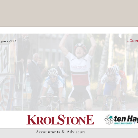
agen - 2002
«
Ga te