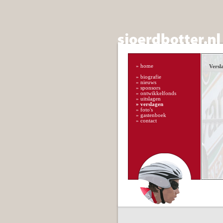
»
home
Versl
»
biografie
»
nieuws
»
sponsors
»
ontwikkelfonds
»
uitslagen
»
verslagen
»
foto's
»
gastenboek
»
contact