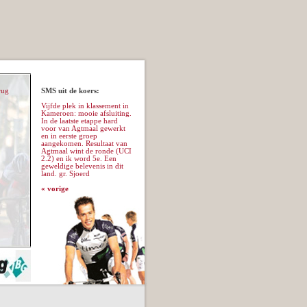
rug
SMS uit de koers:
Vijfde plek in klassement in
Kameroen: mooie afsluiting.
In de laatste etappe hard
voor van Agtmaal gewerkt
en in eerste groep
aangekomen. Resultaat van
Agtmaal wint de ronde (UCI
2.2) en ik word 5e. Een
geweldige belevenis in dit
land. gr. Sjoerd
«
vorige